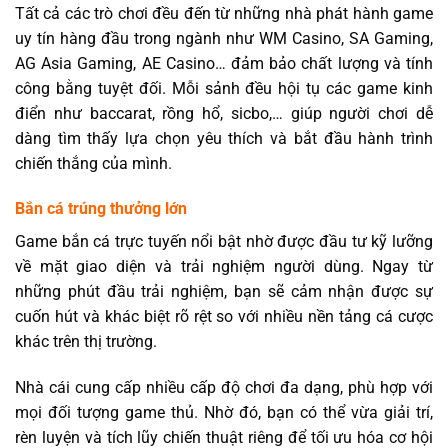
Tất cả các trò chơi đều đến từ những nhà phát hành game
uy tín hàng đầu trong ngành như WM Casino, SA Gaming,
AG Asia Gaming, AE Casino… đảm bảo chất lượng và tính
công bằng tuyệt đối. Mỗi sảnh đều hội tụ các game kinh
điển như baccarat, rồng hổ, sicbo,… giúp người chơi dễ
dàng tìm thấy lựa chọn yêu thích và bắt đầu hành trình
chiến thắng của mình.
Bắn cá trúng thưởng lớn
Game bắn cá trực tuyến nổi bật nhờ được đầu tư kỹ lưỡng
về mặt giao diện và trải nghiệm người dùng. Ngay từ
những phút đầu trải nghiệm, bạn sẽ cảm nhận được sự
cuốn hút và khác biệt rõ rệt so với nhiều nền tảng cá cược
khác trên thị trường.
Nhà cái cung cấp nhiều cấp độ chơi đa dạng, phù hợp với
mọi đối tượng game thủ. Nhờ đó, bạn có thể vừa giải trí,
rèn luyện và tích lũy chiến thuật riêng để tối ưu hóa cơ hội