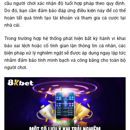
cầu người chơi xác nhận độ tuổi hợp pháp theo quy định.
Do đó, bạn cần đảm bảo đáp ứng điều kiện này để có thể
hoàn tất quá trình tạo tài khoản và tham gia cá cược tại
nhà cái.
Trong trường hợp hệ thống phát hiện bất kỳ hành vi khai
báo sai lệch hoặc cố tình gian lận thông tin cá nhân, các
biện pháp xử lý nghiêm ngặt sẽ được áp dụng ngay lập tức
nhằm đảm bảo tính minh bạch và công bằng cho toàn bộ
người chơi.