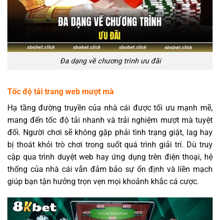
Đa dạng về chương trình ưu đãi
Tốc độ tải trang web mượt mà
Hạ tầng đường truyền của nhà cái được tối ưu mạnh mẽ,
mang đến tốc độ tải nhanh và trải nghiệm mượt mà tuyệt
đối. Người chơi sẽ không gặp phải tình trạng giật, lag hay
bị thoát khỏi trò chơi trong suốt quá trình giải trí. Dù truy
cập qua trình duyệt web hay ứng dụng trên điện thoại, hệ
thống của nhà cái vẫn đảm bảo sự ổn định và liền mạch
giúp bạn tận hưởng trọn vẹn mọi khoảnh khắc cá cược.