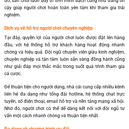
đó, sân chơi luôn duy trì tính minh bạch cũng như đáng tin
cậy giúp người chơi hoàn toàn yên tâm khi tham gia trải
nghiệm.
Dịch vụ về hỗ trợ người chơi chuyên nghiệp
Tại đây, quyền lợi của người chơi luôn được đặt lên hàng
đầu, với hệ thống hỗ trợ khách hàng hoạt động nhanh
chóng và hiệu quả. Đội ngũ chuyên viên giàu kinh nghiệm,
chuyên nghiệp và tận tâm luôn sẵn sàng đồng hành cũng
như giải đáp mọi thắc mắc trong suốt quá trình tham gia
cá cược.
Để thuận tiện cho người dùng, nhà cái cung cấp nhiều kênh
liên hệ đa dạng như tổng đài hotline, hệ thống chat trực
tuyến, số điện thoại, email hỗ trợ và nền tảng mạng xã hội.
Nhờ đó, người chơi có thể dễ dàng kết nối với đội ngũ tư
vấn một cách nhanh chóng và thuận tiện nhất.
Đa dạng về chương trình ưu đãi