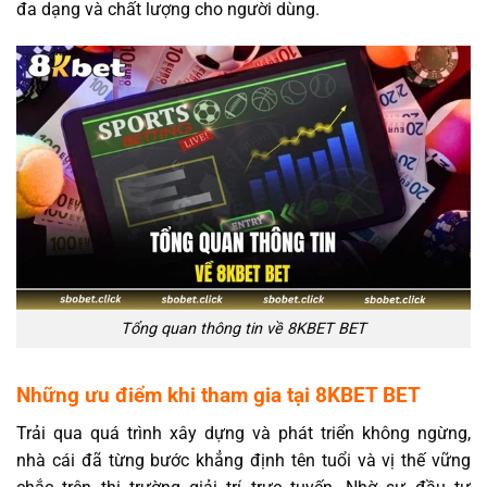
đa dạng và chất lượng cho người dùng.
Tổng quan thông tin về 8KBET BET
Những ưu điểm khi tham gia tại 8KBET BET
Trải qua quá trình xây dựng và phát triển không ngừng,
nhà cái đã từng bước khẳng định tên tuổi và vị thế vững